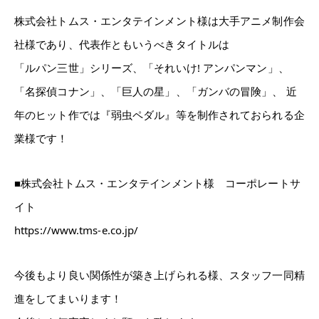
株式会社トムス・エンタテインメント様は大手アニメ制作会
社様であり、代表作ともいうべきタイトルは
「ルパン三世」シリーズ、「それいけ! アンパンマン」、
「名探偵コナン」、「巨人の星」、「ガンバの冒険」、 近
ホーム
年のヒット作では『弱虫ペダル』等を制作されておられる企
業様です！
事業内容
■株式会社トムス・エンタテインメント様 コーポレートサ
ギャラリー
イト
お知らせ
https://www.tms-e.co.jp/
会社概要
今後もより良い関係性が築き上げられる様、スタッフ一同精
お問い合わせ
進をしてまいります！
ホーム
事業内容
ギャラリー
お知らせ
会社概要