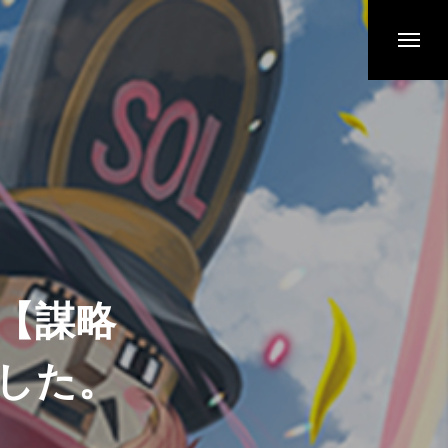
弾【謀略
した。