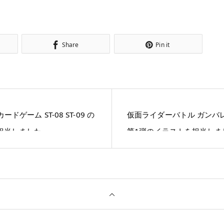
Share
Pin it
Eカードゲーム ST-08 ST-09 の
仮面ライダーバトル ガンバ
担当しました。
第1弾のイラストを担当しま