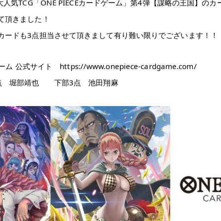
大人気TCG「ONE PIECEカードゲーム」第4弾【謀略の王国】の
て頂きました！
カードも3点担当させて頂きまして有り難い限りでございます！！
ドゲーム 公式サイト
https://www.onepiece-cardgame.com/
点 堀部靖也 下部3点 池田翔麻