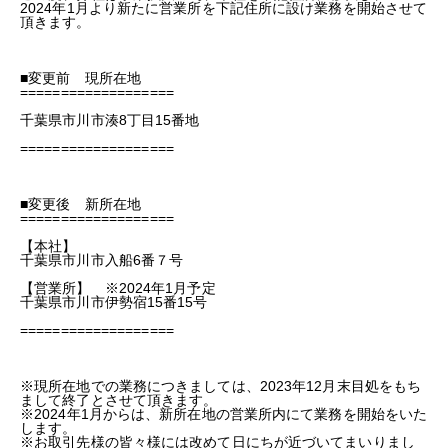
2024年1月より新たに営業所を下記住所に設け業務を開始させて
頂きます。
■変更前 現所在地
===================
千葉県市川市湊8丁目15番地
===================
ホーム
事業内容
■変更後 新所在地
===================
【本社】
ギャラリー
千葉県市川市入船6番７号
【営業所】 ※2024年1月予定
お知らせ
千葉県市川市伊勢宿15番15号
===================
会社概要
※現所在地での業務につきましては、2023年12月末目処をもち
お問い合わせ
まして終了とさせて頂きます。
※2024年1月からは、新所在地の営業所内にて業務を開始をいた
ホーム
事業内容
ギャラリー
お知らせ
会社概要
します。
※お取引先様の皆々様には改めて日にちが近づいてまいりまし